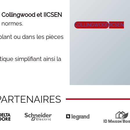
Collingwood
et IICSEN
x normes.
COLLINGWOOD
IICSEN
solant ou dans les pièces
que simplifiant ainsi la
PARTENAIRES