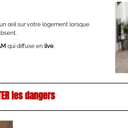
un œil sur votre logement lorsque
absent.
AM
qui diffuse en
live
.
TER les dangers