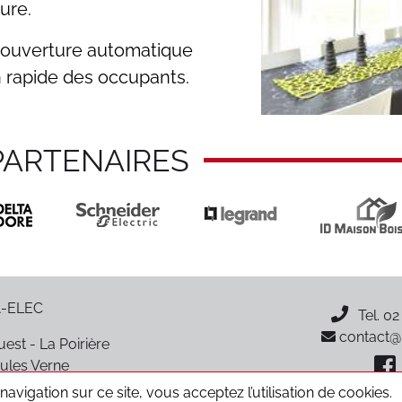
ure.
l’ouverture automatique
n rapide des occupants.
PARTENAIRES
-ELEC
Tel.
02
contact@p
est - La Poirière
ules Verne
oiré-sur-Vie
avigation sur ce site, vous acceptez l’utilisation de cookies.