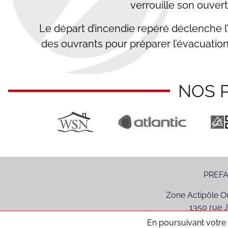
verrouille son ouvert
Le départ d’incendie repéré déclenche 
des ouvrants pour préparer l’évacuatio
NOS 
PREFA
Zone Actipôle Ou
1350 rue J
85170
Le P
En poursuivant votre n