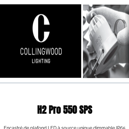
H2 Pro 550 SPS
Encastré de plafond LED à source unique dimmable IP65