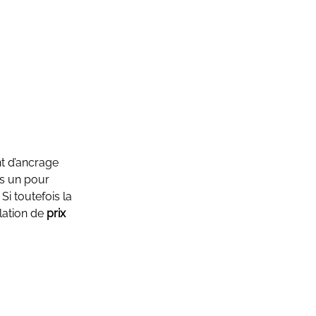
nt d’ancrage
rs un pour
Si toutefois la
lation de
prix