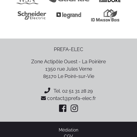
PREFA-ELEC
Zone Actipôle Ouest - La Poirière
1350 rue Jules Verne
85170
Le Poiré-sur-Vie
Tel.
02 51 31 28 29
contact@prefa-elec.fr
Médiation
CGV