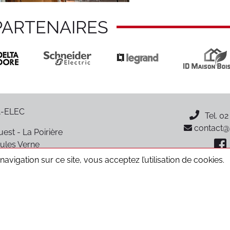
PARTENAIRES
-ELEC
Tel.
02
contact@p
est - La Poirière
ules Verne
oiré-sur-Vie
avigation sur ce site, vous acceptez l’utilisation de cookies.
CGV
Données personnelles
Mentions légales