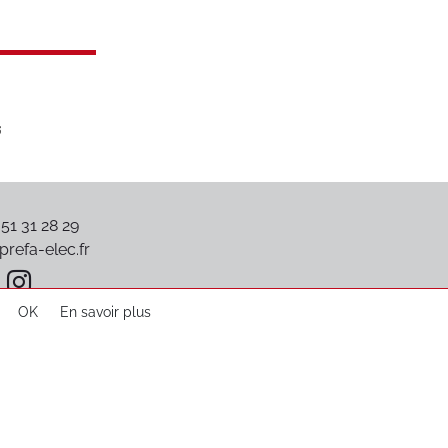
 51 31 28 29
refa-elec.fr
OK
En savoir plus
Plan du site