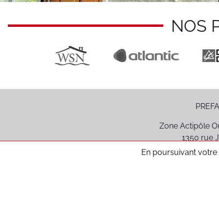
NOS 
PREFA
Zone Actipôle Ou
1350 rue J
85170
Le P
En poursuivant votre n
Médiation