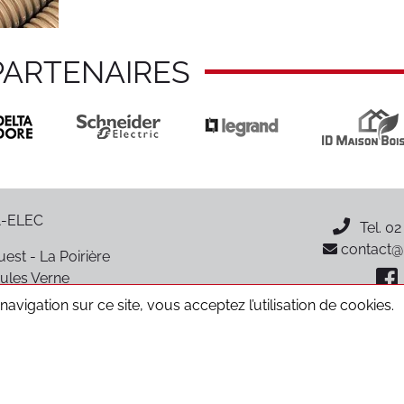
PARTENAIRES
-ELEC
Tel.
02
contact@p
est - La Poirière
ules Verne
oiré-sur-Vie
avigation sur ce site, vous acceptez l’utilisation de cookies.
CGV
Données personnelles
Mentions légales