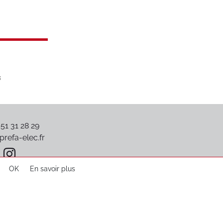
 51 31 28 29
refa-elec.fr
OK
En savoir plus
Plan du site