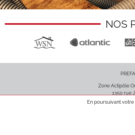
NOS 
PREFA
Zone Actipôle Ou
1350 rue J
85170
Le P
En poursuivant votre n
Médiation