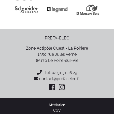
PREFA-ELEC
Zone Actipôle Ouest - La Poirière
1350 rue Jules Verne
85170
Le Poiré-sur-Vie
Tel.
02 51 31 28 29
contact@prefa-elec.fr
Médiation
CGV