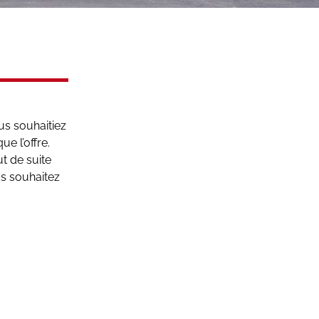
us souhaitiez
e l’offre.
t de suite
us souhaitez