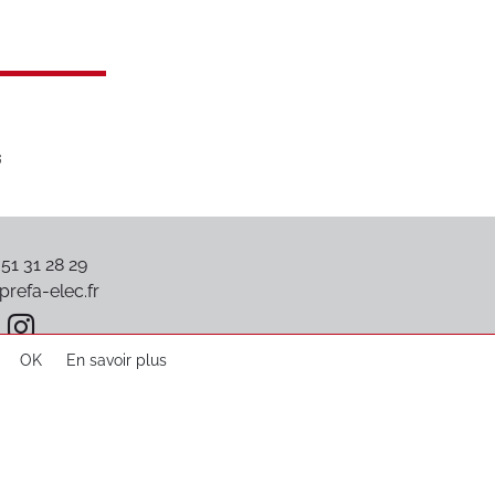
 51 31 28 29
refa-elec.fr
OK
En savoir plus
Plan du site