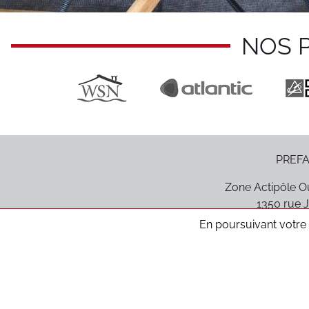
NOS 
PREFA
Zone Actipôle Ou
1350 rue J
85170
Le P
En poursuivant votre n
Médiation