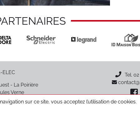
PARTENAIRES
-ELEC
Tel.
02
contact@p
est - La Poirière
ules Verne
oiré-sur-Vie
avigation sur ce site, vous acceptez l’utilisation de cookies.
CGV
Données personnelles
Mentions légales