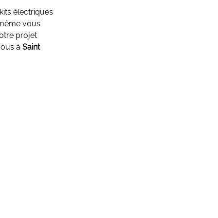
kits électriques
i-même vous
otre projet
vous à
Saint