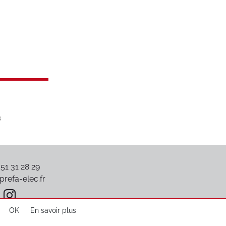
 51 31 28 29
refa-elec.fr
OK
En savoir plus