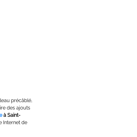
ableau précâblé,
ire des ajouts
e
à Saint-
e Internet de