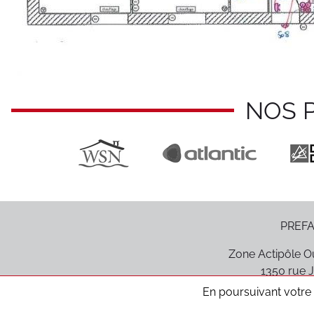
NOS 
PREFA
Zone Actipôle Ou
1350 rue J
85170
Le P
En poursuivant votre n