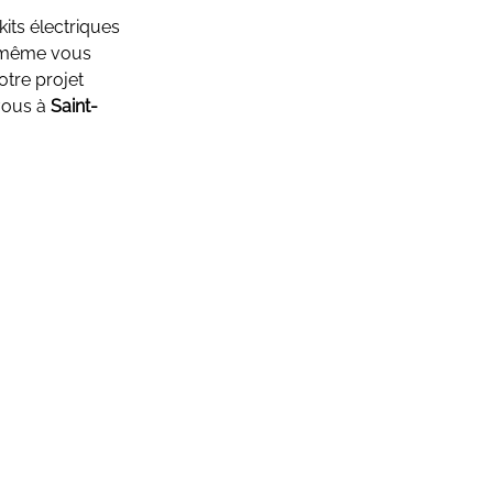
kits électriques
i-même vous
otre projet
vous à
Saint-