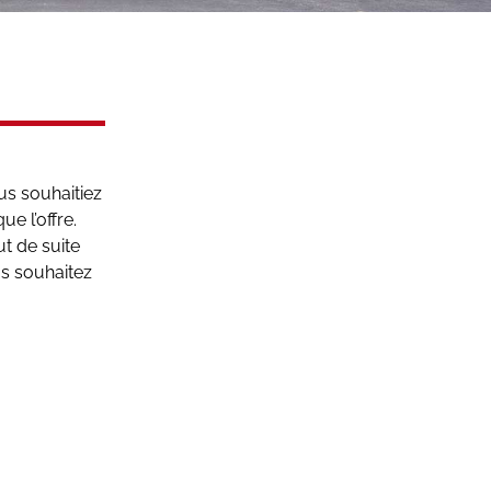
us souhaitiez
e l’offre.
ut de suite
us souhaitez