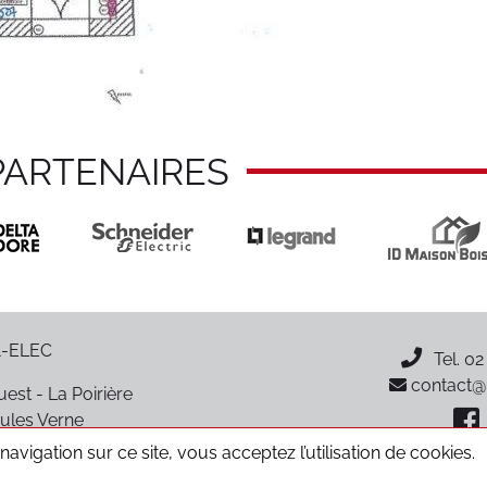
PARTENAIRES
-ELEC
Tel.
02
contact@p
est - La Poirière
ules Verne
oiré-sur-Vie
avigation sur ce site, vous acceptez l’utilisation de cookies.