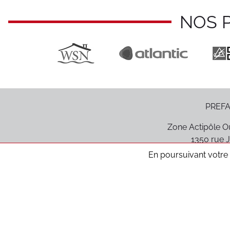
NOS 
PREFA
Zone Actipôle Ou
1350 rue J
85170
Le P
En poursuivant votre n
Médiation