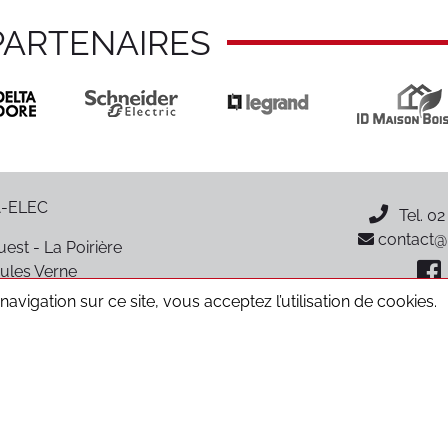
PARTENAIRES
-ELEC
Tel.
02
contact@p
est - La Poirière
ules Verne
oiré-sur-Vie
avigation sur ce site, vous acceptez l’utilisation de cookies.
CGV
Données personnelles
Mentions légales