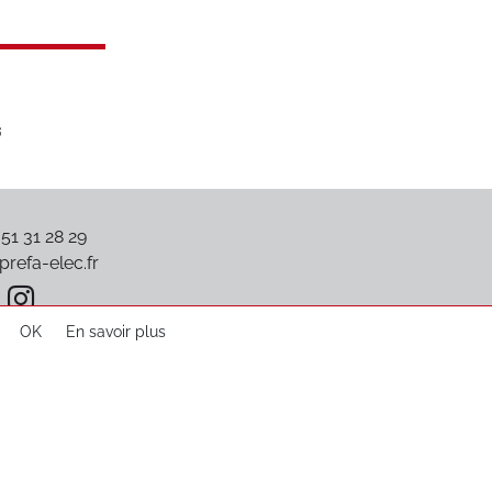
 51 31 28 29
refa-elec.fr
OK
En savoir plus
Plan du site