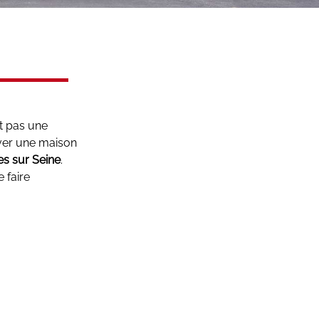
t pas une
uver une maison
es sur Seine
.
 faire