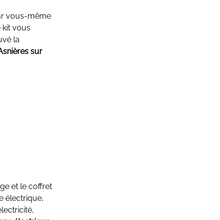
t par vous-même
 kit vous
uvé la
Asnières sur
e et le coffret
 électrique,
ectricité,