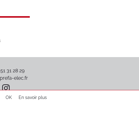
 51 31 28 29
refa-elec.fr
OK
En savoir plus
Plan du site