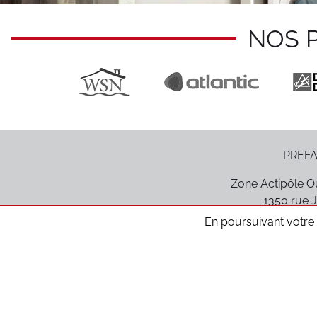
NOS 
PREFA
Zone Actipôle Ou
1350 rue J
85170
Le P
En poursuivant votre n
Médiation