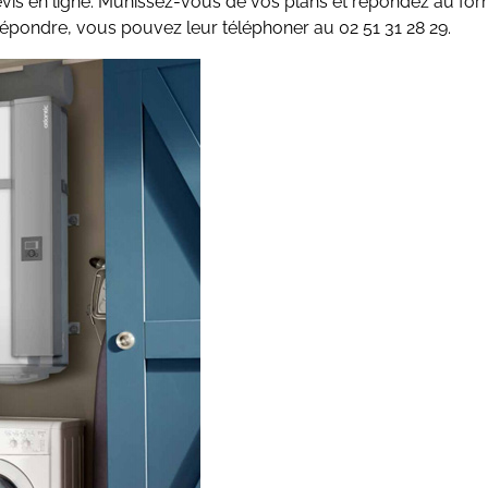
vis en ligne. Munissez-vous de vos plans et répondez au form
 répondre, vous pouvez leur téléphoner au 02 51 31 28 29.