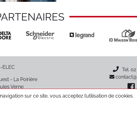
PARTENAIRES
-ELEC
Tel.
02
contact@p
est - La Poirière
ules Verne
oiré-sur-Vie
avigation sur ce site, vous acceptez l’utilisation de cookies.
CGV
Données personnelles
Mentions légales