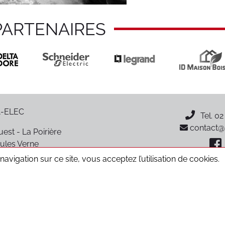
PARTENAIRES
-ELEC
Tel.
02
contact@p
est - La Poirière
ules Verne
oiré-sur-Vie
avigation sur ce site, vous acceptez l’utilisation de cookies.
CGV
Données personnelles
Mentions légales