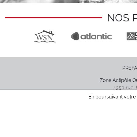
NOS 
PREFA
Zone Actipôle Ou
1350 rue J
85170
Le P
En poursuivant votre n
Médiation