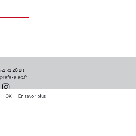
 51 31 28 29
refa-elec.fr
OK
En savoir plus
Plan du site