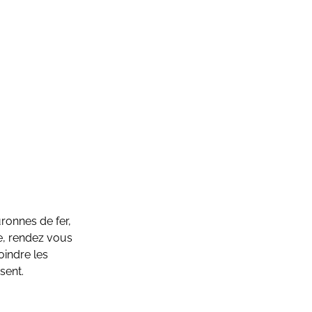
onnes de fer,
re, rendez vous
oindre les
sent.