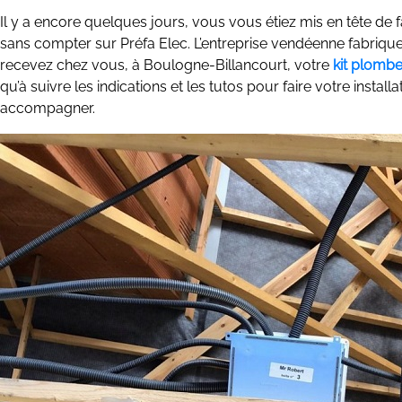
Il y a encore quelques jours, vous vous étiez mis en tête de fa
sans compter sur Préfa Elec. L’entreprise vendéenne fabrique d
recevez chez vous, à Boulogne-Billancourt, votre
kit plombe
qu’à suivre les indications et les tutos pour faire votre inst
accompagner.