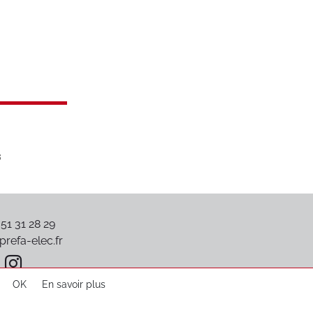
 51 31 28 29
refa-elec.fr
OK
En savoir plus