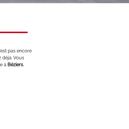
’est pas encore
z déjà. Vous
se à
Béziers
,