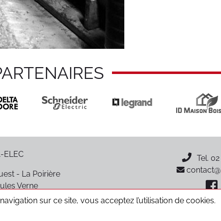
PARTENAIRES
-ELEC
Tel.
02
contact@p
est - La Poirière
ules Verne
oiré-sur-Vie
avigation sur ce site, vous acceptez l’utilisation de cookies.