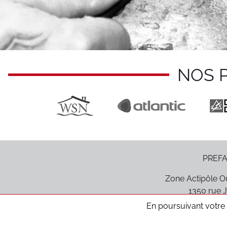
NOS 
PREFA
Zone Actipôle Ou
1350 rue J
85170
Le P
En poursuivant votre n