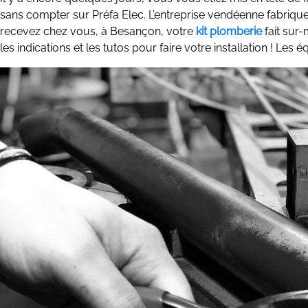
sans compter sur Préfa Elec. L’entreprise vendéenne fabrique d
recevez chez vous, à Besançon, votre
kit plomberie
fait sur-
les indications et les tutos pour faire votre installation ! 