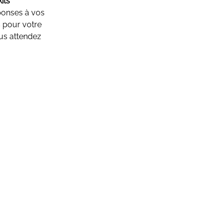
kits
éponses à vos
s pour votre
ous attendez