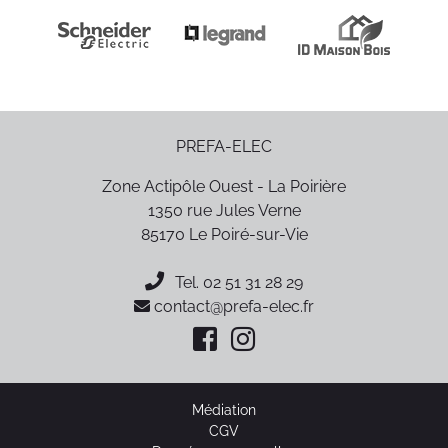
PREFA-ELEC
Zone Actipôle Ouest - La Poirière
1350 rue Jules Verne
85170
Le Poiré-sur-Vie
Tel.
02 51 31 28 29
contact@prefa-elec.fr
Médiation
CGV