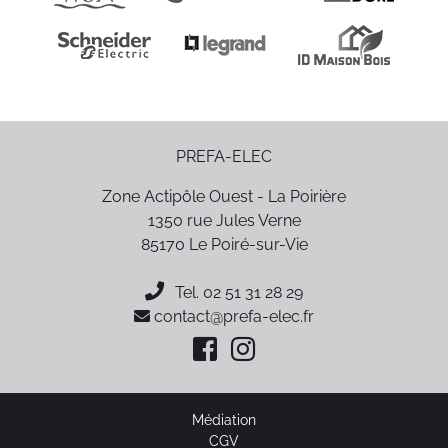
PREFA-ELEC
Zone Actipôle Ouest - La Poirière
1350 rue Jules Verne
85170
Le Poiré-sur-Vie
Tel.
02 51 31 28 29
contact@prefa-elec.fr
Médiation
CGV