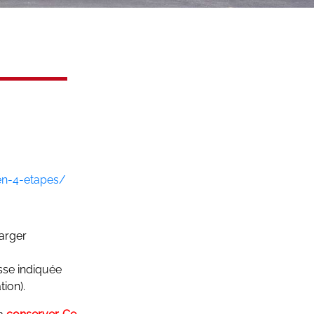
en-4-etapes/
harger
sse indiquée
ion).