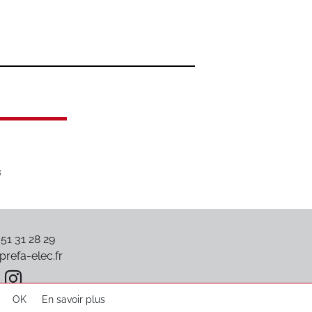
 51 31 28 29
refa-elec.fr
OK
En savoir plus