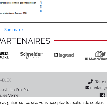
Sommaire
PARTENAIRES
-ELEC
Tel.
02
contact@p
est - La Poirière
ules Verne
oiré-sur-Vie
avigation sur ce site, vous acceptez l’utilisation de cookies.