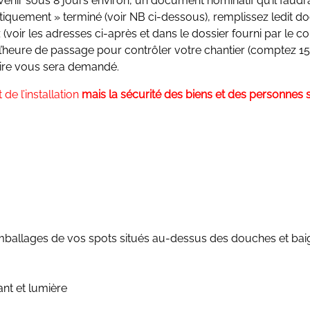
nir sous 8 jours environ, un document nominatif qu’il faud
tiquement » terminé (voir NB ci-dessous), remplissez ledit d
oir les adresses ci-après et dans le dossier fourni par le co
 l’heure de passage pour contrôler votre chantier (comptez 15 
ire vous sera demandé.
de l’installation
mais la sécurité des biens et des personnes s
mballages de vos spots situés au-dessus des douches et bai
ant et lumière