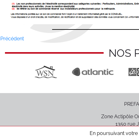
Précédent
NOS 
PREFA
Zone Actipôle Ou
1350 rue J
85170
Le P
En poursuivant votre n