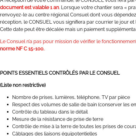
A réception de votre commande, le CONSUEL vous fera parve
document est valable 1 an
.
Lorsque votre chantier sera « pra
renvoyez-le au centre régional Consuel dont vous dépendez (v
réception, le CONSUEL vous signifiera par courrier le jour et
Cette date peut être décalée mais un paiement supplémenta
Le Consuel n’a pas pour mission de vérifier le fonctionnement 
norme NF C 15-100.
POINTS ESSENTIELS CONTRÔLÉS PAR LE CO
NSUEL
(Liste non restrictive)
Nombre de prises, lumières, téléphone, TV par pièce
Respect des volumes de salle de bain (conserver les e
Contrôle du tableau dans le détail
Mesure de la résistance de prise de terre
Contrôle de mise à la terre de toutes les prises de cour
Câblages des liaisons équipotentielles