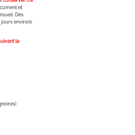
ra
conserver. Ce
ocument et
nsuel). Dès
jours environ).
uivant la
gnoires)