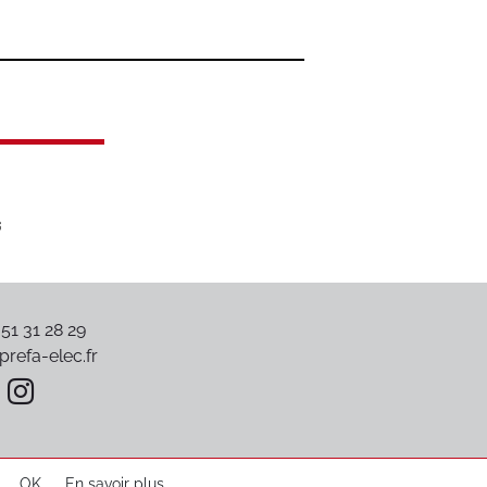
 51 31 28 29
refa-elec.fr
OK
En savoir plus