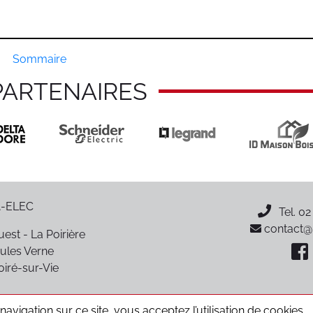
Sommaire
PARTENAIRES
-ELEC
Tel.
02
contact@p
est - La Poirière
ules Verne
oiré-sur-Vie
avigation sur ce site, vous acceptez l’utilisation de cookies.