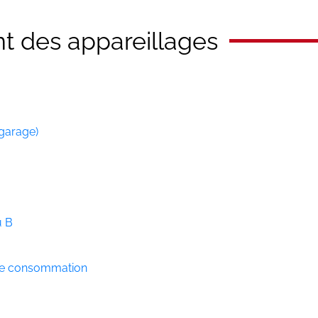
 des appareillages
garage)
u B
de consommation